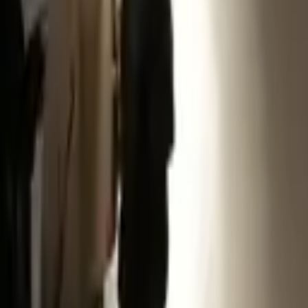
Редакцын булан
Редакцын булан
Solution Journal
Solution Journal
Урлагийн түүх
Урлагийн түүх
Policy Point
Policy Point
Бидний нэг
Бидний нэг
Passion in the City
Passion in the City