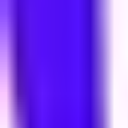
Редакцын булан
Редакцын булан
Solution Journal
Solution Journal
Урлагийн түүх
Урлагийн түүх
Policy Point
Policy Point
Бидний нэг
Бидний нэг
Passion in the City
Passion in the City