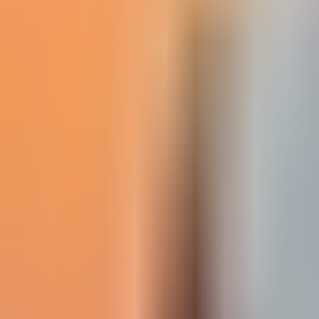
Редакцын булан
Редакцын булан
Solution Journal
Solution Journal
Урлагийн түүх
Урлагийн түүх
Policy Point
Policy Point
Бидний нэг
Бидний нэг
Passion in the City
Passion in the City