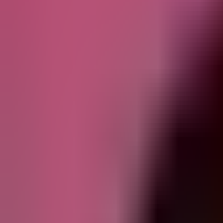
Редакцын булан
Редакцын булан
Solution Journal
Solution Journal
Урлагийн түүх
Урлагийн түүх
Policy Point
Policy Point
Бидний нэг
Бидний нэг
Passion in the City
Passion in the City