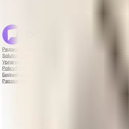
Редакцын булан
Редакцын булан
Solution Journal
Solution Journal
Урлагийн түүх
Урлагийн түүх
Policy Point
Policy Point
Бидний нэг
Бидний нэг
Passion in the City
Passion in the City