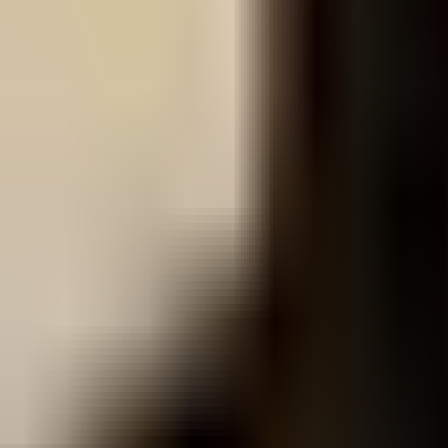
Редакцын булан
Редакцын булан
Solution Journal
Solution Journal
Урлагийн түүх
Урлагийн түүх
Policy Point
Policy Point
Бидний нэг
Бидний нэг
Passion in the City
Passion in the City