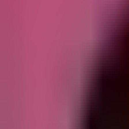
Редакцын булан
Редакцын булан
Solution Journal
Solution Journal
Урлагийн түүх
Урлагийн түүх
Policy Point
Policy Point
Бидний нэг
Бидний нэг
Passion in the City
Passion in the City