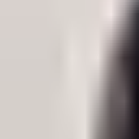
Редакцын булан
Редакцын булан
Solution Journal
Solution Journal
Урлагийн түүх
Урлагийн түүх
Policy Point
Policy Point
Бидний нэг
Бидний нэг
Passion in the City
Passion in the City