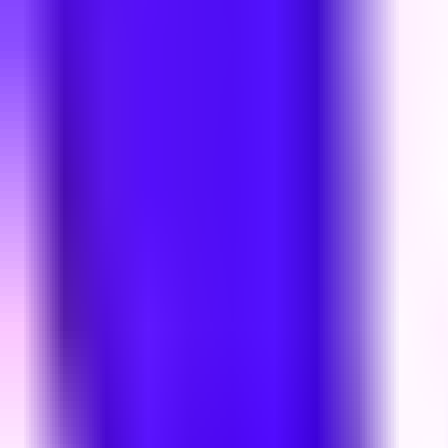
Редакцын булан
Редакцын булан
Solution Journal
Solution Journal
Урлагийн түүх
Урлагийн түүх
Policy Point
Policy Point
Бидний нэг
Бидний нэг
Passion in the City
Passion in the City