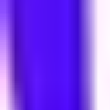
Редакцын булан
Редакцын булан
Solution Journal
Solution Journal
Урлагийн түүх
Урлагийн түүх
Policy Point
Policy Point
Бидний нэг
Бидний нэг
Passion in the City
Passion in the City