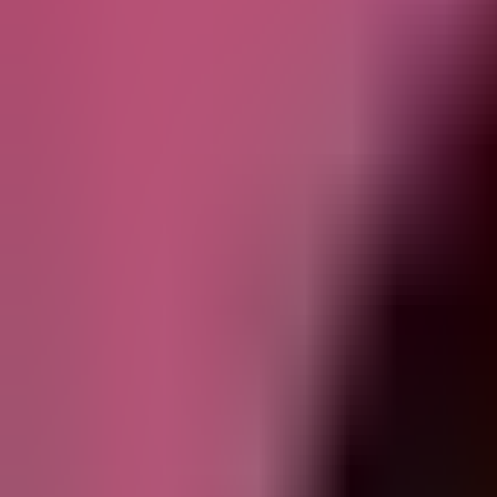
Редакцын булан
Редакцын булан
Solution Journal
Solution Journal
Урлагийн түүх
Урлагийн түүх
Policy Point
Policy Point
Бидний нэг
Бидний нэг
Passion in the City
Passion in the City