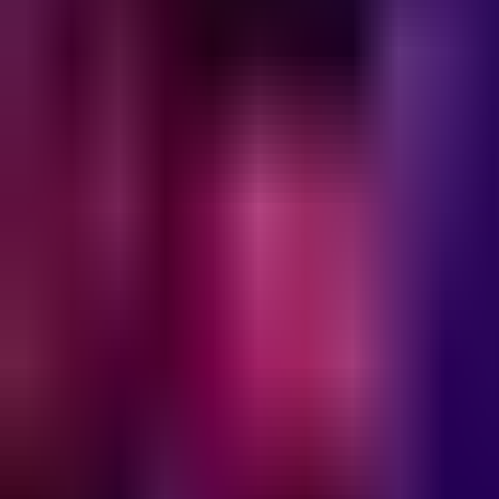
Редакцын булан
Редакцын булан
Solution Journal
Solution Journal
Урлагийн түүх
Урлагийн түүх
Policy Point
Policy Point
Бидний нэг
Бидний нэг
Passion in the City
Passion in the City