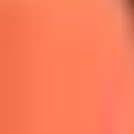
Редакцын булан
Редакцын булан
Solution Journal
Solution Journal
Урлагийн түүх
Урлагийн түүх
Policy Point
Policy Point
Бидний нэг
Бидний нэг
Passion in the City
Passion in the City