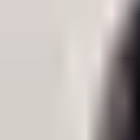
Редакцын булан
Редакцын булан
Solution Journal
Solution Journal
Урлагийн түүх
Урлагийн түүх
Policy Point
Policy Point
Бидний нэг
Бидний нэг
Passion in the City
Passion in the City