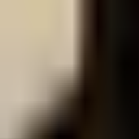
Редакцын булан
Редакцын булан
Solution Journal
Solution Journal
Урлагийн түүх
Урлагийн түүх
Policy Point
Policy Point
Бидний нэг
Бидний нэг
Passion in the City
Passion in the City