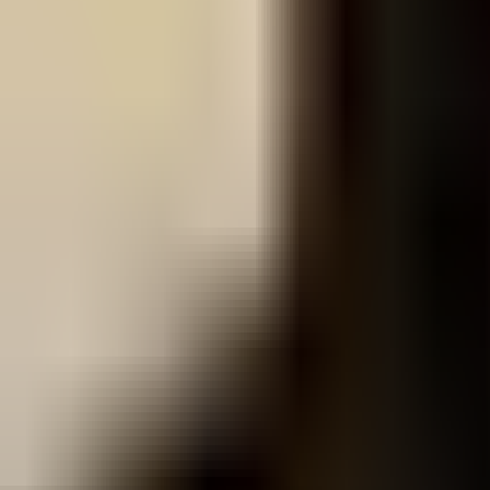
Редакцын булан
Редакцын булан
Solution Journal
Solution Journal
Урлагийн түүх
Урлагийн түүх
Policy Point
Policy Point
Бидний нэг
Бидний нэг
Passion in the City
Passion in the City