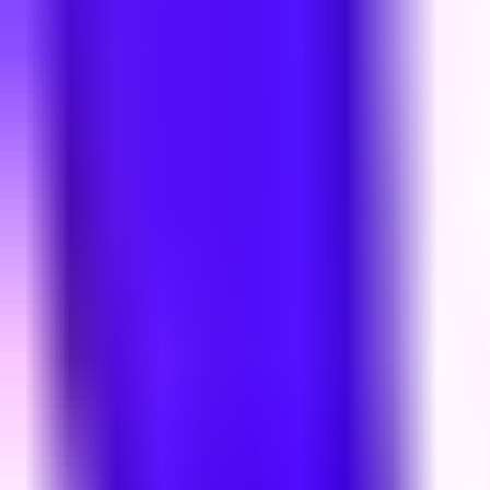
Редакцын булан
Редакцын булан
Solution Journal
Solution Journal
Урлагийн түүх
Урлагийн түүх
Policy Point
Policy Point
Бидний нэг
Бидний нэг
Passion in the City
Passion in the City