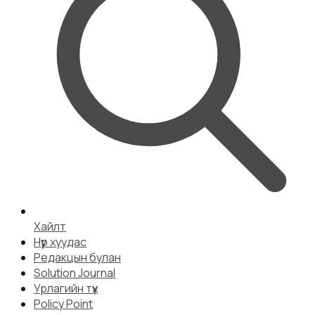
Хайлт
Нүүр хуудас
Редакцын булан
Solution Journal
Урлагийн түүх
Policy Point